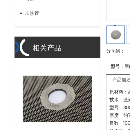
加热管
相关产品
分享到：
型号：
厚
产品描
原材料：
技术：激
型号：3
厚度：约
目数：10