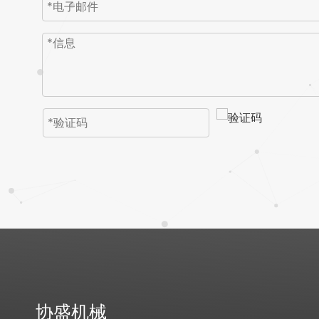
造粒机厚网板
协盛机械