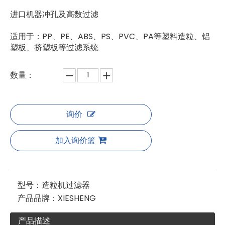
进口机器冲孔及高数过滤
塑料回收造粒机过滤器
低维护成本水环切粒造粒机过滤
适用于：PP、PE、ABS、PS、PVC、PA等塑料造粒、铝
塑板、挤塑板等过滤系统
数量：
询价
加入询价篮
激光滤光片 熔体滤光片
无网过滤器用于废物造粒
型号：
造粒机过滤器
产品品牌：
XIESHENG
产品描述