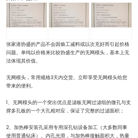
无丝网过滤器
中国工厂供应 pp 造粒过滤熔体过滤器用于造粒机薄膜造粒线
张家港协盛的产品不会因偷工减料或以次充好而引起价格
问题。单纯以价格来比较协盛生产的无网模头，基本上无
法体现其价值。
无网模头，常用规格3天内交货。立即享受无网模头给您
带来的便利。
1、无网模头的一个突出优点是滤板无网过滤组的微孔与支
造粒机 过滤机
无筛网造粒机过滤器
撑多孔板的一个大孔相对应，保证了完整的过滤面积；
2、加热棒安装孔采用专用深孔钻设备加工（大多数同事
使用普通钻床）。内孔光滑，与加热棒接触面积大，热量